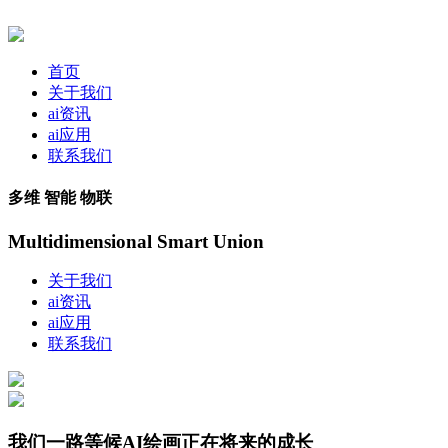
首页
关于我们
ai资讯
ai应用
联系我们
多维 智能 物联
Multidimensional Smart Union
关于我们
ai资讯
ai应用
联系我们
我们一路等候AI绘画正在将来的成长