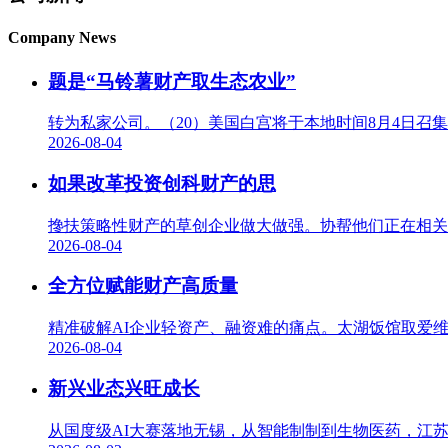
Company News
题是“马铃薯财产取生态农业”
转为私家公司。（20）美国白宫将于本地时间8月4日召集人
2026-08-04
如果改革投资创科财产的思
搀扶策略性财产的草创企业做大做强。协帮他们正在相关
2026-08-04
全方位赋能财产高质量
精准破解AI企业轻资产、融资难的痛点。太湖饭馆取爱维将
2026-08-04
新兴业态兴旺成长
从国度级AI大赛落地无锡，从智能制制到生物医药，江苏