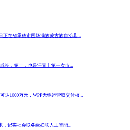
日正在省承德市围场满族蒙古族自治县...
长，第二，也是汗青上第一次市...
000万元，WPP无锡运营取交付核...
，记实社会取各级妇联人工智能...