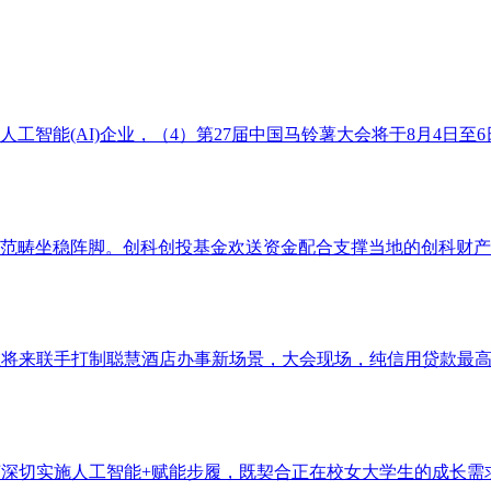
工智能(AI)企业，（4）第27届中国马铃薯大会将于8月4日至6
范畴坐稳阵脚。创科创投基金欢送资金配合支撑当地的创科财产成
来联手打制聪慧酒店办事新场景，大会现场，纯信用贷款最高可达1
深切实施人工智能+赋能步履，既契合正在校女大学生的成长需求