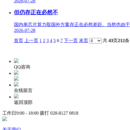
2026-07-28
但仍存正在必然不
国内单芯片算力取国外方案存正在必然差距。当然也由于
2026-07-28
首页
上一页
1
2
3
4
5
6
7
下一页
末页
共
43
页
212
条
QQ咨询
在线留言
返回顶部
工作日9:00 - 18:00 拨打
028-8127 0818
关于我们