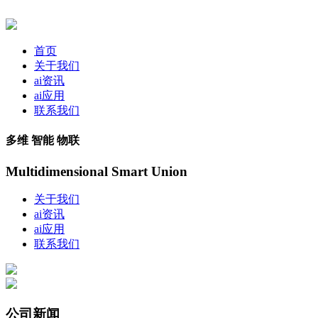
首页
关于我们
ai资讯
ai应用
联系我们
多维 智能 物联
Multidimensional Smart Union
关于我们
ai资讯
ai应用
联系我们
公司新闻