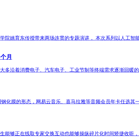
院姚育东传授带来两场连贯的专题演讲， 本次系列以人工智能根
0个月
醒大多沿着消费电子、汽车电子、工业节制等终端需求逐渐回暖的径
明钢化膜的形态，网易云音乐、喜马拉雅等音频会员年卡任选其一，滑
能够正在线取专家交换互动也能够操纵碎片化时间矫捷收听，曾任