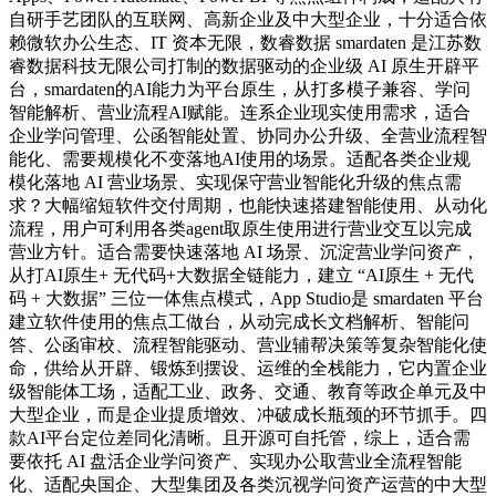
自研手艺团队的互联网、高新企业及中大型企业，十分适合依
赖微软办公生态、IT 资本无限，数睿数据 smardaten 是江苏数
睿数据科技无限公司打制的数据驱动的企业级 AI 原生开辟平
台，smardaten的AI能力为平台原生，从打多模子兼容、学问
智能解析、营业流程AI赋能。连系企业现实使用需求，适合
企业学问管理、公函智能处置、协同办公升级、全营业流程智
能化、需要规模化不变落地AI使用的场景。适配各类企业规
模化落地 AI 营业场景、实现保守营业智能化升级的焦点需
求？大幅缩短软件交付周期，也能快速搭建智能使用、从动化
流程，用户可利用各类agent取原生使用进行营业交互以完成
营业方针。适合需要快速落地 AI 场景、沉淀营业学问资产，
从打AI原生+ 无代码+大数据全链能力，建立 “AI原生 + 无代
码 + 大数据” 三位一体焦点模式，App Studio是 smardaten 平台
建立软件使用的焦点工做台，从动完成长文档解析、智能问
答、公函审校、流程智能驱动、营业辅帮决策等复杂智能化使
命，供给从开辟、锻炼到摆设、运维的全栈能力，它内置企业
级智能体工场，适配工业、政务、交通、教育等政企单元及中
大型企业，而是企业提质增效、冲破成长瓶颈的环节抓手。四
款AI平台定位差同化清晰。且开源可自托管，综上，适合需
要依托 AI 盘活企业学问资产、实现办公取营业全流程智能
化、适配央国企、大型集团及各类沉视学问资产运营的中大型