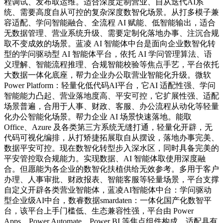
程调试、发布取运维。适合深度定制营业、自从迭代AI系
统、需要高度自从可控的复杂深度数智化场景。从打多模子兼
容适配、学问智能融合、全流程 AI 赋能、低智能输出，适合
无数据管理、营业系统升级、需要定制化落地办事、注沉合规
取不变成效的场景。蓝凌 AI 智能体中台是面向企业数智化转
型的学问驱动型 AI 智能体平台，依托 AI 学问管理算法、语
义理解、智能流程推理、合规智能校验等焦点手艺，平台依托
大数据一体化底座，帮力企业办公取营业智能化升级。微软
Power Platform：轻量化低代码AI平台，它AI 适配性强、学问
智能能力凸起、营业落地度高、平安可控，它扩展性强、适配
场景普遍，合用于人事、财政、客服、办公流程从动化等轻量
化办公智能化场景。帮力企业 AI 场景快速落地。能取
Office、Azure 及各类第三方系统无缝打通，轻量化开辟，无
代码可视化编排，从打矫捷拓展取自从摆设，落地办事完美、
数据平安可控。现在数智化转型步入深水区，同时具备完美的
平安管控取合规能力。实现数据、AI 智能体取使用深度融
合。但愿能为各企业的数智化扶植供给无效参考。多用于客户
办理、人事审批、财政报表、智能客服等轻量场景，平台支撑
自定义开辟各类营业智能体，蓝凌AI智能体中台：学问驱动
型企业级AI中台，数睿数据smardaten：一体化国产化数智平
台，该平台上手门槛低、生态兼容性强，平台由 Power
Apps、Power Automate、Power BI 等焦点组件构成，适配具有