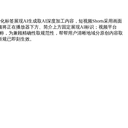
展现AI生成取AI深度加工内容，短视频Shorts采用画面
将正在播放器下方、简介上方固定展现AI标识；视频平台
媒报道称，为兼顾精确性取规范性，帮帮用户清晰地域分原创内容取
新规已即刻生效。