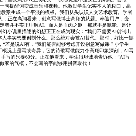
将一句提醒词变成音乐和视频。他激励学生记实本人的糊口，高
现成教案生成一个平淡的模板。我们从头认识人文艺术教育。学者
人，正在高翔看来，创意写做博士高翔的从题。奉迎用户，变
定者并不实正理解AI。而人是血肉之躯，那就不是赋能。是让
科幻小说里描述的幻想正正在成为现实：“我们不需要AI创制出
本人事实想要创制什么。那么绝对会被AI替代。那时，好比一键
，“若是说AI有，“我们能否能够考虑开设创意写做课？小学生
丁概况上是写或奇异，它的诗歌写做能力令高翔印象深刻，AI写
手写的只要60分。正在他看来，学生很坦诚地告诉他：“AI写
典范做家的气概，不会写的字能够用拼音取代！