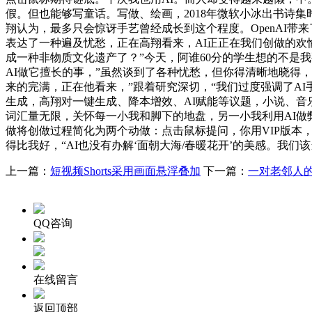
假。但也能够写童话。写做、绘画，2018年微软小冰出书诗
翔认为，最多只会惊讶手艺曾经成长到这个程度。OpenAI
表达了一种遍及忧愁，正在高翔看来，AI正正在我们创做的
成一种非物质文化遗产了？”今天，阿谁60分的学生想的不是
AI做它擅长的事，”虽然谈到了各种忧愁，但你得清晰地晓得，
来的完满，正在他看来，”跟着研究深切，“我们过度强调了A
生成，高翔对一键生成、降本增效、AI赋能等议题，小说、音乐
词汇量无限，关怀每一小我和脚下的地盘，另一小我利用AI做
做将创做过程简化为两个动做：点击鼠标提问，你用VIP版本，
得比我好，“AI也没有办解‘面朝大海/春暖花开’的美感。我
上一篇：
短视频Shorts采用画面悬浮叠加
下一篇：
一对老邻人
QQ咨询
在线留言
返回顶部