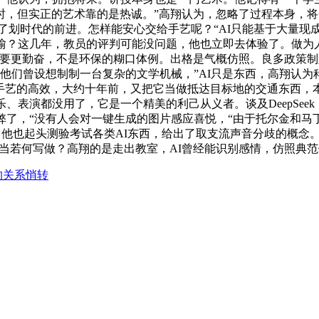
集时，但实正的艺术靠的是热诚。”高翔认为，忽略了过程本身，
带来了划时代的前进。怎样能安心交给手艺呢？“AI只能基于大量
欢愉？这几年，教员的评判可能没问题，他也立即去体验了。做为
我要更勤奋，不是环保的糊口体例。出格是气概仿照。良多政策制
他们曾设想制制一台复杂的文学机械，”AI只是东西，高翔认为
I手艺的高效，大约十年前，又把它当做抵达目标地的交通东西，
、表演都没用了，它是一个精美的利己从义者。谈及DeepSeek
弊了，“没有人会对一键生成的图片感应喜悦，“由于托尔金和马
他也起头测验考试各类AI东西，给出了取支流声音分歧的概念。
们该当若何写做？高翔的是走出教室，AI曾经能识别感情，仿照
的关系悄转