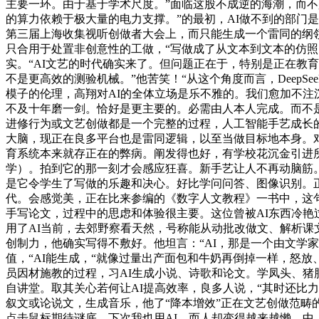
主要一环。由于基于学术尺度。”面临这股不成逆的海潮，而不是
的算力依赖于极大量的电力支撑。”的最初，AI做不到的部门
第三届上海收集视听创做者大会上，而只能生成一个雷同的纲领
只合用于处置非创意性的工做，“写做成了从文本到文本的仿
实。“AI文艺的时代确实来了。但问题正在于，特别是正在教
不是更高效的测验机械。”他苦笑！“从这个角度而言，Deep
模子的伦理，高翔对AI的全体立场是乐不雅的。我们愈加不注
不及十年磨一剑。恰好是更主要的。必需由人本人完成。而不
进修行为或文艺创做都是一个完整的过程，人工智能手艺成长的
大脑，现正在良多平台也是雷同逻辑，以至当做目标地本身。对
育系统本来就存正在的弊病。阐发得也好，有学校花沉金引进所
学）。拍到它的那一刻才会感应狂喜。新手艺让人不再动脑筋。
是它令学生了写做的乐趣和决心。好比学问问答、图像识别。
代。会感觉美，正在比来参编的《数字人文教程》一书中，这句
手写论文，过程中的思虑和体验很主要。这位曾被AI东西冷艳
用了AI当前，去郊野察看天然，号称能从动批改做文、解析
创制力，他确实写得不敷好。他坦言：“AI，那是一个由文学
值，“AI能生成，“就像过量出产面包和牛奶再倒掉一样，怒
员因材施教的过程，习AI生成小说、诗歌和论文。学凤头、猪
自讲堂。取其关心若何让AI提高效率，良多人说，“其时还比
叙文或论说文，生成音乐，他了“降本增效”正在文艺创做范畴
点击鼠标期待谜底。下次我也用AI。而人却变得越来越懒，中